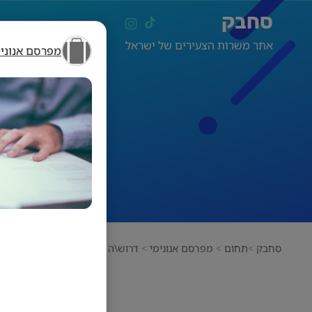
סחבק
אתר משרות הצעירים של ישראל
מפרסם אנונימ
ד
סחבק
תחום
מפרסם אנונימי
דרוש\ה מנהל\ת משרד