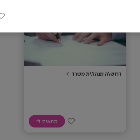
דרוש\ה מנהל\ת משרד
מתאים לי