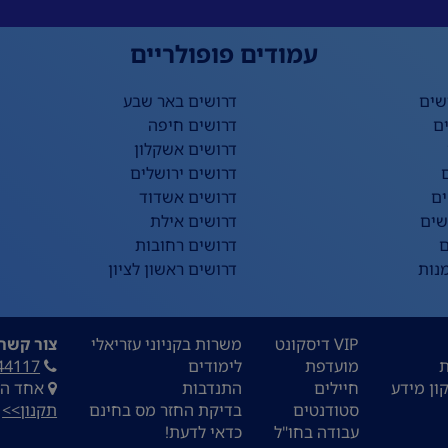
עמודים פופולריים
שים
דרושים באר שבע
ם
דרושים חיפה
דרושים אשקלון
דרושים ירושלים
ים
דרושים אשדוד
שים
דרושים אילת
ם
דרושים רחובות
נות
דרושים ראשון לציון
VIP דיסקונט
משרות בקניוני עזריאלי
צור קשר:
ת
מועדפת
לימודים
44117
ון מידע
חיילים
התנדבות
אחד העם 9, ת
סטודנטים
בדיקת החזר מס בחינם
תקנון>>
עבודה בחו"ל
כדאי לדעת!