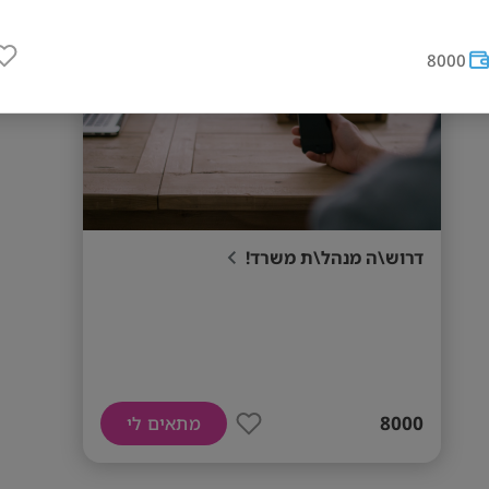
8000
דרוש\ה מנהל\ת משרד!
8000
מתאים לי