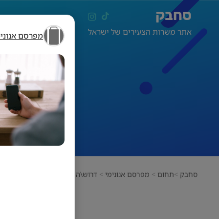
סחבק
אתר משרות הצעירים של ישראל
מפרסם אנונימ
ד
סחבק
תחום
מפרסם אנונימי
דרוש\ה מנהל\ת משרד!