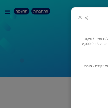
התחברות
הרשמה
/ת משרד! מיקום-
גבעתיים (סמוך לרכבת מרכז)!! היקף שעות ושכר: א'-ה' 9-18 8,000
יבי קודם - חובה!