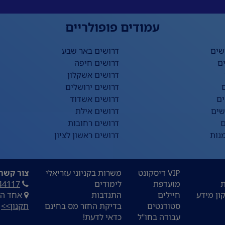
עמודים פופולריים
שים
דרושים באר שבע
ם
דרושים חיפה
דרושים אשקלון
דרושים ירושלים
ים
דרושים אשדוד
שים
דרושים אילת
ם
דרושים רחובות
נות
דרושים ראשון לציון
VIP דיסקונט
משרות בקניוני עזריאלי
צור קשר:
ת
מועדפת
לימודים
44117
ון מידע
חיילים
התנדבות
אחד העם 9, ת
סטודנטים
בדיקת החזר מס בחינם
תקנון>>
עבודה בחו"ל
כדאי לדעת!