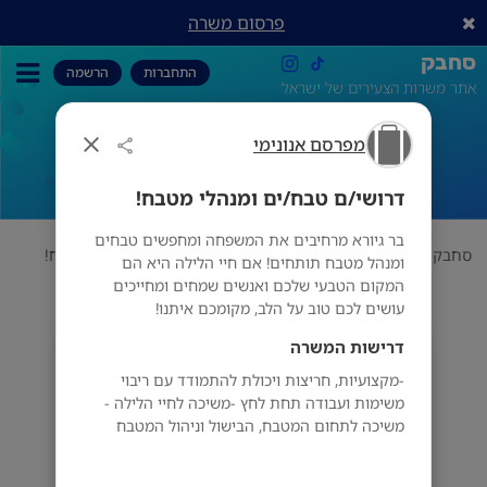
פרסום משרה
סחבק
התחברות
הרשמה
אתר משרות הצעירים של ישראל
מפרסם אנונימי
דרושי/ם טבח/ים ומנהלי מטבח!
דרושי/ם טבח/ים ומנהלי מטבח!
בר גיורא מרחיבים את המשפחה ומחפשים טבחים
סחבק
תחום
מפרסם אנונימי
דרושי/ם טבח/ים ומנהלי מטבח!
ומנהל מטבח תותחים! אם חיי הלילה היא הם
המקום הטבעי שלכם ואנשים שמחים ומחייכים
עושים לכם טוב על הלב, מקומכם איתנו!
דרישות המשרה
מפרסם אנונימי
-מקצועיות, חריצות ויכולת להתמודד עם ריבוי
משימות ועבודה תחת לחץ -משיכה לחיי הלילה -
משיכה לתחום המטבח, הבישול וניהול המטבח