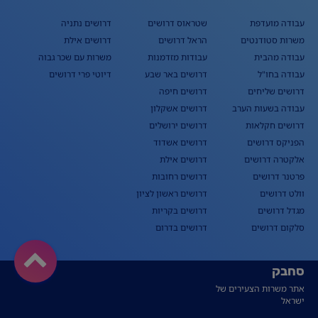
עבודה מועדפת
שטראוס דרושים
דרושים נתניה
משרות סטודנטים
הראל דרושים
דרושים אילת
עבודה מהבית
עבודות מזדמנות
משרות עם שכר גבוה
עבודה בחו"ל
דרושים באר שבע
דיוטי פרי דרושים
דרושים שליחים
דרושים חיפה
עבודה בשעות הערב
דרושים אשקלון
דרושים חקלאות
דרושים ירושלים
הפניקס דרושים
דרושים אשדוד
אלקטרה דרושים
דרושים אילת
פרטנר דרושים
דרושים רחובות
וולט דרושים
דרושים ראשון לציון
מגדל דרושים
דרושים בקריות
סלקום דרושים
דרושים בדרום
סחבק
אתר משרות הצעירים של
ישראל