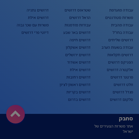
עבודה מועדפת
שטראוס דרושים
דרושים נתניה
משרות סטודנטים
הראל דרושים
דרושים אילת
עבודה מהבית
עבודות מזדמנות
משרות עם שכר גבוה
עבודה בחו"ל
דרושים באר שבע
דיוטי פרי דרושים
דרושים שליחים
דרושים חיפה
עבודה בשעות הערב
דרושים אשקלון
דרושים חקלאות
דרושים ירושלים
הפניקס דרושים
דרושים אשדוד
אלקטרה דרושים
דרושים אילת
פרטנר דרושים
דרושים רחובות
וולט דרושים
דרושים ראשון לציון
מגדל דרושים
דרושים בקריות
סלקום דרושים
דרושים בדרום
סחבק
אתר משרות הצעירים של
ישראל