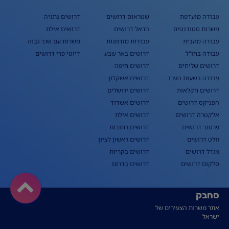
עבודה מועדפת
שטראוס דרושים
דרושים נתניה
משרות סטודנטים
הראל דרושים
דרושים אילת
עבודה מהבית
עבודות מזדמנות
משרות עם שכר גבוה
עבודה בחו"ל
דרושים באר שבע
דיוטי פרי דרושים
דרושים שליחים
דרושים חיפה
עבודה בשעות הערב
דרושים אשקלון
דרושים חקלאות
דרושים ירושלים
הפניקס דרושים
דרושים אשדוד
אלקטרה דרושים
דרושים אילת
פרטנר דרושים
דרושים רחובות
וולט דרושים
דרושים ראשון לציון
מגדל דרושים
דרושים בקריות
סלקום דרושים
דרושים בדרום
סחבק
אתר משרות הצעירים של
ישראל