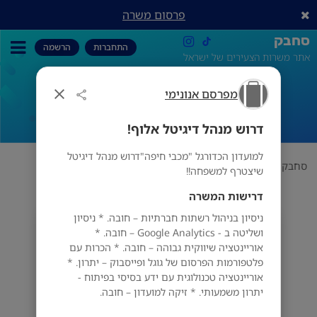
פרסום משרה
סחבק
התחברות
הרשמה
אתר משרות הצעירים של ישראל
מפרסם אנונימי
דרוש מנהל דיגיטל אלוף!
דרוש מנהל דיגיטל אלוף!
למועדון הכדורגל "מכבי חיפה"דרוש מנהל דיגיטל
סחבק
תחום
מפרסם אנונימי
דרוש מנהל דיגיטל אלוף!
שיצטרף למשפחה!!
דרישות המשרה
ניסיון בניהול רשתות חברתיות – חובה. * ניסיון
מפרסם אנונימי
ושליטה ב - Google Analytics – חובה. *
אוריינטציה שיווקית גבוהה – חובה. * הכרות עם
פלטפורמות הפרסום של גוגל ופייסבוק – יתרון. *
אוריינטציה טכנולוגית עם ידע בסיסי בפיתוח -
יתרון משמעותי. * זיקה למועדון – חובה.