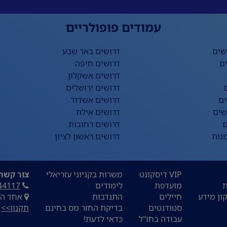
עמודים פופולריים
שים
דרושים באר שבע
ם
דרושים חיפה
דרושים אשקלון
דרושים ירושלים
ים
דרושים אשדוד
שים
דרושים אילת
ם
דרושים רחובות
נות
דרושים ראשון לציון
VIP דיסקונט
משרות בקניוני עזריאלי
צור קשר:
ת
מועדפת
לימודים
44117
ון מידע
חיילים
התנדבות
אחד העם 9, ת
סטודנטים
בדיקת החזר מס בחינם
תקנון>>
עבודה בחו"ל
כדאי לדעת!