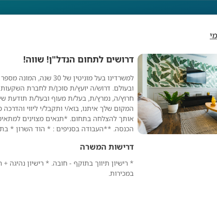
י
דרושים לתחום הנדל"ן! שווה!
למשרדינו בעל מוניטין של 30 שנה, 
ים לתחום הנדל"ן! שו
ובעולם. דרוש/ה יועץ/ת סוכן/ת לחברת השקעות 
חרוץ/ה, נמרץ/ת, בעל/ת מעוף ובעל/ת תודעת שיר
המקום שלך איתנו, בוא/י ותקבל/י ליווי והדרכה 
אותך להצלחה בתחום. *תנאים מצוינים למתאימים
הכנסה. **העבודה בסניפים : * הוד השרון * בת 
דרישות המשרה
* רישיון תיווך בתוקף - חובה. * רישיון נהיגה + רכ
במכירות.
מפרסם אנונימי