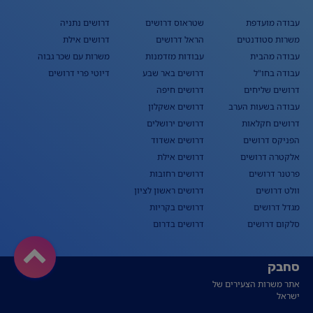
עבודה מועדפת
שטראוס דרושים
דרושים נתניה
משרות סטודנטים
הראל דרושים
דרושים אילת
עבודה מהבית
עבודות מזדמנות
משרות עם שכר גבוה
עבודה בחו"ל
דרושים באר שבע
דיוטי פרי דרושים
דרושים שליחים
דרושים חיפה
עבודה בשעות הערב
דרושים אשקלון
דרושים חקלאות
דרושים ירושלים
הפניקס דרושים
דרושים אשדוד
אלקטרה דרושים
דרושים אילת
פרטנר דרושים
דרושים רחובות
וולט דרושים
דרושים ראשון לציון
מגדל דרושים
דרושים בקריות
סלקום דרושים
דרושים בדרום
סחבק
אתר משרות הצעירים של
ישראל