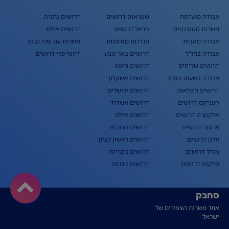
עבודה מועדפת
שטראוס דרושים
דרושים נתניה
משרות סטודנטים
הראל דרושים
דרושים אילת
עבודה מהבית
עבודות מזדמנות
משרות עם שכר גבוה
עבודה בחו"ל
דרושים באר שבע
דיוטי פרי דרושים
דרושים שליחים
דרושים חיפה
עבודה בשעות הערב
דרושים אשקלון
דרושים חקלאות
דרושים ירושלים
הפניקס דרושים
דרושים אשדוד
אלקטרה דרושים
דרושים אילת
פרטנר דרושים
דרושים רחובות
וולט דרושים
דרושים ראשון לציון
מגדל דרושים
דרושים בקריות
סלקום דרושים
דרושים בדרום
סחבק
אתר משרות הצעירים של
ישראל