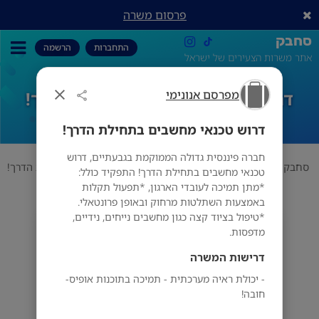
פרסום משרה
סחבק
התחברות
הרשמה
אתר משרות הצעירים של ישראל
מפרסם אנונימי
דרוש טכנאי מחשבים בתחילת הדרך!
דרוש טכנאי מחשבים בתחילת הדרך!
חברה פיננסית גדולה הממוקמת בגבעתיים, דרוש
סחבק
תחום
מפרסם אנונימי
דרוש טכנאי מחשבים בתחילת הדרך!
טכנאי מחשבים בתחילת הדרך! התפקיד כולל:
*מתן תמיכה לעובדי הארגון, *תפעול תקלות
באמצעות השתלטות מרחוק ובאופן פרונטאלי.
*טיפול בציוד קצה כגון מחשבים נייחים, נידיים,
מפרסם אנונימי
מדפסות.
דרישות המשרה
- יכולת ראיה מערכתית - תמיכה בתוכנות אופיס-
חובה!