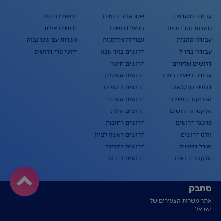
עבודה מועדפת
שטראוס דרושים
דרושים נתניה
משרות סטודנטים
הראל דרושים
דרושים אילת
עבודה מהבית
עבודות מזדמנות
משרות עם שכר גבוה
עבודה בחו"ל
דרושים באר שבע
דיוטי פרי דרושים
דרושים שליחים
דרושים חיפה
עבודה בשעות הערב
דרושים אשקלון
דרושים חקלאות
דרושים ירושלים
הפניקס דרושים
דרושים אשדוד
אלקטרה דרושים
דרושים אילת
פרטנר דרושים
דרושים רחובות
וולט דרושים
דרושים ראשון לציון
מגדל דרושים
דרושים בקריות
סלקום דרושים
דרושים בדרום
סחבק
אתר משרות הצעירים של
ישראל