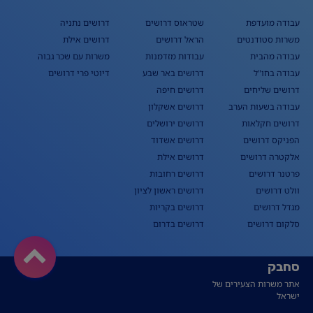
עבודה מועדפת
שטראוס דרושים
דרושים נתניה
משרות סטודנטים
הראל דרושים
דרושים אילת
עבודה מהבית
עבודות מזדמנות
משרות עם שכר גבוה
עבודה בחו"ל
דרושים באר שבע
דיוטי פרי דרושים
דרושים שליחים
דרושים חיפה
עבודה בשעות הערב
דרושים אשקלון
דרושים חקלאות
דרושים ירושלים
הפניקס דרושים
דרושים אשדוד
אלקטרה דרושים
דרושים אילת
פרטנר דרושים
דרושים רחובות
וולט דרושים
דרושים ראשון לציון
מגדל דרושים
דרושים בקריות
סלקום דרושים
דרושים בדרום
סחבק
אתר משרות הצעירים של
ישראל