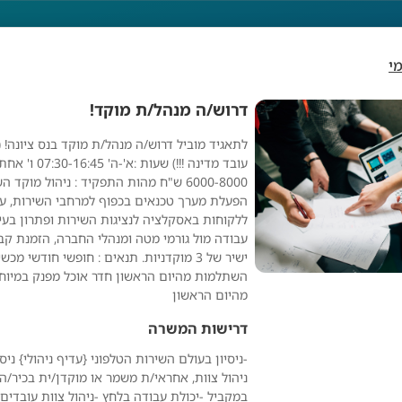
י
דרוש/ה מנהל/ת מוקד!
לתאגיד מוביל דרוש/ה מנהל/ת מוקד בנס ציונה! 
רוש/ה מנהל/ת מוקד!
עובד מדינה !!!) שעות
6000-8000 ש"ח מהות התפקיד : ניהול מוקד 
הפעלת מערך טכנאים בכפוף למרחבי השירות, עמ
ללקוחות באסקלציה לנציגות השירות ופתרון בעיו
עבודה מול גורמי מטה ומנהלי החברה, הזמנת קבל
ישיר של 3 מוקדניות. תנאים : חופשי חודשי מ
השתלמות מהיום הראשון חדר אוכל מפנק במיוח
מהיום הראשון
דרישות המשרה
-ניסיון בעולם השירות הטלפוני {עדיף ניהולי} ני
ניהול צוות, אחראי/ת משמר או מוקדן/ית בכיר/ה 
מפרסם אנונימי
במקביל -יכולת עבודה בלחץ -ניהול צוות עובדים –