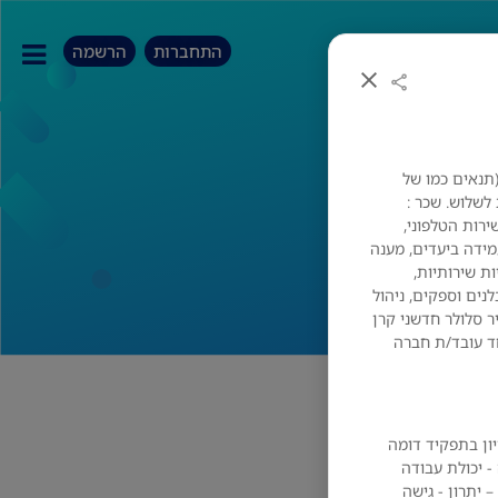
התחברות
הרשמה
(תנאים כמו של
 :א'-ה' 07:30-16:45 ו' אחת לשלוש. שכר :
השירות הטלפוני,
ידה ביעדים, מענה
ת שירותיות,
נים וספקים, ניהול
כשיר סלולר חדשני קרן
ד עובד/ת חברה
סיון בתפקיד דומה
- יכולת עבודה
 יתרון - גישה