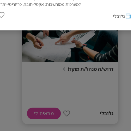
למערכות ממוחשבות: אקסל-חובה, פריוריטי-יתרו
גלובלי
דרוש/ה מנהל/ת מוקד!
גלובלי
מתאים לי