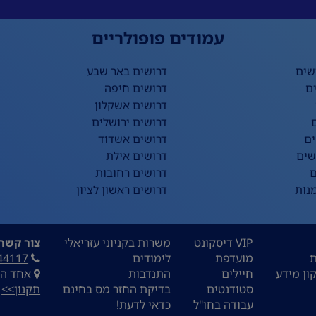
עמודים פופולריים
שים
דרושים באר שבע
ם
דרושים חיפה
דרושים אשקלון
דרושים ירושלים
ים
דרושים אשדוד
שים
דרושים אילת
ם
דרושים רחובות
נות
דרושים ראשון לציון
VIP דיסקונט
משרות בקניוני עזריאלי
צור קשר:
ת
מועדפת
לימודים
44117
ון מידע
חיילים
התנדבות
אחד העם 9, ת
סטודנטים
בדיקת החזר מס בחינם
תקנון>>
עבודה בחו"ל
כדאי לדעת!