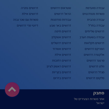
עבודה מועדפת
שטראוס דרושים
דרושים נתניה
משרות סטודנטים
הראל דרושים
דרושים אילת
עבודה מהבית
עבודות מזדמנות
משרות עם שכר גבוה
עבודה בחו"ל
דרושים באר שבע
דיוטי פרי דרושים
דרושים שליחים
דרושים חיפה
עבודה בשעות הערב
דרושים אשקלון
דרושים חקלאות
דרושים ירושלים
הפניקס דרושים
דרושים אשדוד
אלקטרה דרושים
דרושים אילת
פרטנר דרושים
דרושים רחובות
וולט דרושים
דרושים ראשון לציון
מגדל דרושים
דרושים בקריות
סלקום דרושים
דרושים בדרום
סחבק
אתר משרות הצעירים של
ישראל