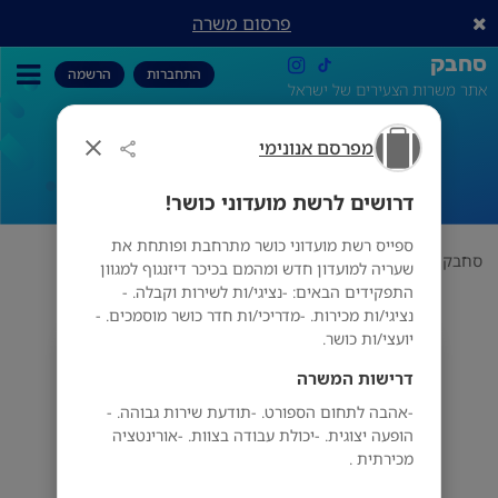
פרסום משרה
סחבק
התחברות
הרשמה
אתר משרות הצעירים של ישראל
מפרסם אנונימי
דרושים לרשת מועדוני כושר!
דרושים לרשת מועדוני כושר!
ספייס רשת מועדוני כושר מתרחבת ופותחת את
סחבק
תחום
מפרסם אנונימי
דרושים לרשת מועדוני כושר!
שעריה למועדון חדש ומהמם בכיכר דיזנגוף למגוון
התפקידים הבאים: -נציגי/ות לשירות וקבלה. -
נציגי/ות מכירות. -מדריכי/ות חדר כושר מוסמכים. -
יועצי/ות כושר.
מפרסם אנונימי
דרישות המשרה
-אהבה לתחום הספורט. -תודעת שירות גבוהה. -
הופעה יצוגית. -יכולת עבודה בצוות. -אורינטציה
מכירתית .