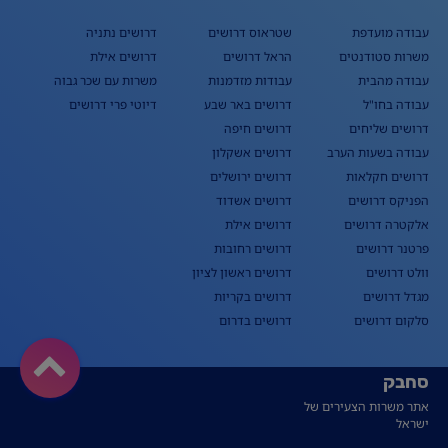
עבודה מועדפת
שטראוס דרושים
דרושים נתניה
משרות סטודנטים
הראל דרושים
דרושים אילת
עבודה מהבית
עבודות מזדמנות
משרות עם שכר גבוה
עבודה בחו"ל
דרושים באר שבע
דיוטי פרי דרושים
דרושים שליחים
דרושים חיפה
עבודה בשעות הערב
דרושים אשקלון
דרושים חקלאות
דרושים ירושלים
הפניקס דרושים
דרושים אשדוד
אלקטרה דרושים
דרושים אילת
פרטנר דרושים
דרושים רחובות
וולט דרושים
דרושים ראשון לציון
מגדל דרושים
דרושים בקריות
סלקום דרושים
דרושים בדרום
סחבק
אתר משרות הצעירים של
ישראל