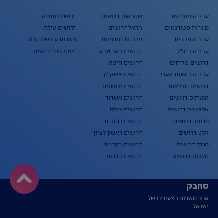
עבודה מועדפת
שטראוס דרושים
דרושים נתניה
משרות סטודנטים
הראל דרושים
דרושים אילת
עבודה מהבית
עבודות מזדמנות
משרות עם שכר גבוה
עבודה בחו"ל
דרושים באר שבע
דיוטי פרי דרושים
דרושים שליחים
דרושים חיפה
עבודה בשעות הערב
דרושים אשקלון
דרושים חקלאות
דרושים ירושלים
הפניקס דרושים
דרושים אשדוד
אלקטרה דרושים
דרושים אילת
פרטנר דרושים
דרושים רחובות
וולט דרושים
דרושים ראשון לציון
מגדל דרושים
דרושים בקריות
סלקום דרושים
דרושים בדרום
סחבק
אתר משרות הצעירים של
ישראל