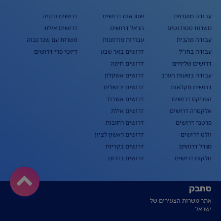
עבודה מועדפת
שטראוס דרושים
דרושים נתניה
משרות סטודנטים
הראל דרושים
דרושים אילת
עבודה מהבית
עבודות מזדמנות
משרות עם שכר גבוה
עבודה בחו"ל
דרושים באר שבע
דיוטי פרי דרושים
דרושים שליחים
דרושים חיפה
עבודה בשעות הערב
דרושים אשקלון
דרושים חקלאות
דרושים ירושלים
הפניקס דרושים
דרושים אשדוד
אלקטרה דרושים
דרושים אילת
פרטנר דרושים
דרושים רחובות
וולט דרושים
דרושים ראשון לציון
מגדל דרושים
דרושים בקריות
סלקום דרושים
דרושים בדרום
סחבק
אתר משרות הצעירים של
ישראל