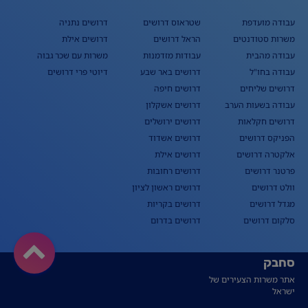
עבודה מועדפת
שטראוס דרושים
דרושים נתניה
משרות סטודנטים
הראל דרושים
דרושים אילת
עבודה מהבית
עבודות מזדמנות
משרות עם שכר גבוה
עבודה בחו"ל
דרושים באר שבע
דיוטי פרי דרושים
דרושים שליחים
דרושים חיפה
עבודה בשעות הערב
דרושים אשקלון
דרושים חקלאות
דרושים ירושלים
הפניקס דרושים
דרושים אשדוד
אלקטרה דרושים
דרושים אילת
פרטנר דרושים
דרושים רחובות
וולט דרושים
דרושים ראשון לציון
מגדל דרושים
דרושים בקריות
סלקום דרושים
דרושים בדרום
סחבק
אתר משרות הצעירים של
ישראל