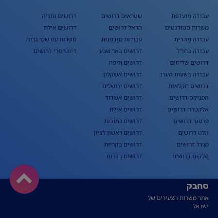
עבודה מועדפת
שטראוס דרושים
דרושים נתניה
משרות סטודנטים
הראל דרושים
דרושים אילת
עבודה מהבית
עבודות מזדמנות
משרות עם שכר גבוה
עבודה בחו"ל
דרושים באר שבע
דיוטי פרי דרושים
דרושים שליחים
דרושים חיפה
עבודה בשעות הערב
דרושים אשקלון
דרושים חקלאות
דרושים ירושלים
הפניקס דרושים
דרושים אשדוד
אלקטרה דרושים
דרושים אילת
פרטנר דרושים
דרושים רחובות
וולט דרושים
דרושים ראשון לציון
מגדל דרושים
דרושים בקריות
סלקום דרושים
דרושים בדרום
סחבק
אתר משרות הצעירים של
ישראל