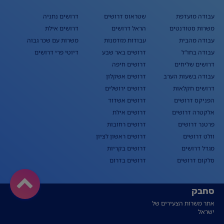
עבודה מועדפת
שטראוס דרושים
דרושים נתניה
משרות סטודנטים
הראל דרושים
דרושים אילת
עבודה מהבית
עבודות מזדמנות
משרות עם שכר גבוה
עבודה בחו"ל
דרושים באר שבע
דיוטי פרי דרושים
דרושים שליחים
דרושים חיפה
עבודה בשעות הערב
דרושים אשקלון
דרושים חקלאות
דרושים ירושלים
הפניקס דרושים
דרושים אשדוד
אלקטרה דרושים
דרושים אילת
פרטנר דרושים
דרושים רחובות
וולט דרושים
דרושים ראשון לציון
מגדל דרושים
דרושים בקריות
סלקום דרושים
דרושים בדרום
סחבק
אתר משרות הצעירים של
ישראל