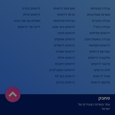
עבודה מועדפת
שטראוס דרושים
דרושים נתניה
משרות סטודנטים
הראל דרושים
דרושים אילת
עבודה מהבית
עבודות מזדמנות
משרות עם שכר גבוה
עבודה בחו"ל
דרושים באר שבע
דיוטי פרי דרושים
דרושים שליחים
דרושים חיפה
עבודה בשעות הערב
דרושים אשקלון
דרושים חקלאות
דרושים ירושלים
הפניקס דרושים
דרושים אשדוד
אלקטרה דרושים
דרושים אילת
פרטנר דרושים
דרושים רחובות
וולט דרושים
דרושים ראשון לציון
מגדל דרושים
דרושים בקריות
סלקום דרושים
דרושים בדרום
סחבק
אתר משרות הצעירים של
ישראל