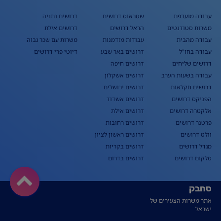
עבודה מועדפת
שטראוס דרושים
דרושים נתניה
משרות סטודנטים
הראל דרושים
דרושים אילת
עבודה מהבית
עבודות מזדמנות
משרות עם שכר גבוה
עבודה בחו"ל
דרושים באר שבע
דיוטי פרי דרושים
דרושים שליחים
דרושים חיפה
עבודה בשעות הערב
דרושים אשקלון
דרושים חקלאות
דרושים ירושלים
הפניקס דרושים
דרושים אשדוד
אלקטרה דרושים
דרושים אילת
פרטנר דרושים
דרושים רחובות
וולט דרושים
דרושים ראשון לציון
מגדל דרושים
דרושים בקריות
סלקום דרושים
דרושים בדרום
סחבק
אתר משרות הצעירים של
ישראל