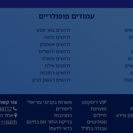
עמודים פופולריים
שים
דרושים באר שבע
ם
דרושים חיפה
דרושים אשקלון
דרושים ירושלים
ים
דרושים אשדוד
שים
דרושים אילת
ם
דרושים רחובות
נות
דרושים ראשון לציון
VIP דיסקונט
משרות בקניוני עזריאלי
צור קשר:
ת
מועדפת
לימודים
44117
ון מידע
חיילים
התנדבות
אחד העם 9, ת
סטודנטים
בדיקת החזר מס בחינם
תקנון>>
עבודה בחו"ל
כדאי לדעת!