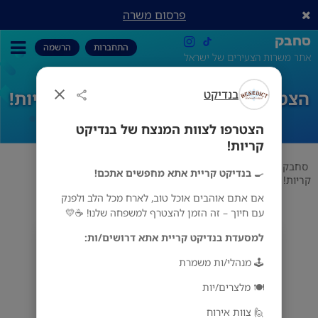
פרסום משרה
סחבק
התחברות
הרשמה
אתר משרות הצעירים של ישראל
בנדיקט
הצטרפו לצוות המנצח של בנדיקט קריות!
הצטרפו לצוות המנצח של בנדיקט
קריות!
סחבק
סטודנטים
בנדיקט
הצטרפו לצוות המנצח של בנדיקט
🍳
בנדיקט קריית אתא מחפשים אתכם!
קריות!
אם אתם אוהבים אוכל טוב, לארח מכל הלב ולפנק
עם חיוך – זה הזמן להצטרף למשפחה שלנו! ☕💛
למסעדת בנדיקט קריית אתא דרושים/ות:
בנדיקט
קרית אתא
🕹️ מנהלי/ות משמרת
🍽️ מלצרים/יות
🙋 צוות אירוח