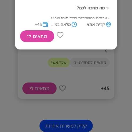
✨
מה מחכה לכם?
• עבודה במשמרות כולל סופי שבוע
קרית אתא
מלאה במשמרות
45+
• אווירה צעירה, משפחתית ומלאת אנרגיה
מתאים לי
• הזדמנות ללמוד, להתפתח וליהנות תוך כדי
הצטרפו לצוות המנצח של בנדיקט קריות!
עבודה
שלחו פרטים והצטרפו אלינו! 🌞🥐
מתאים לסטודנטים
שכר אש!
דרישות המשרה
חיוך רחב ואנרגיות טובות. ניסיון - למשרות ניהול.
45+
מתאים לי
קליק למשרות אחרות