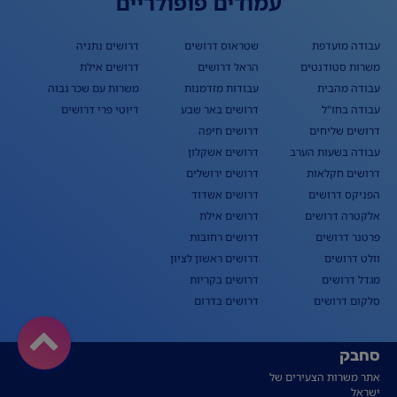
עמודים פופולריים
עבודה מועדפת
שטראוס דרושים
דרושים נתניה
משרות סטודנטים
הראל דרושים
דרושים אילת
עבודה מהבית
עבודות מזדמנות
משרות עם שכר גבוה
עבודה בחו"ל
דרושים באר שבע
דיוטי פרי דרושים
דרושים שליחים
דרושים חיפה
עבודה בשעות הערב
דרושים אשקלון
דרושים חקלאות
דרושים ירושלים
הפניקס דרושים
דרושים אשדוד
אלקטרה דרושים
דרושים אילת
פרטנר דרושים
דרושים רחובות
וולט דרושים
דרושים ראשון לציון
מגדל דרושים
דרושים בקריות
סלקום דרושים
דרושים בדרום
סחבק
אתר משרות הצעירים של
ישראל