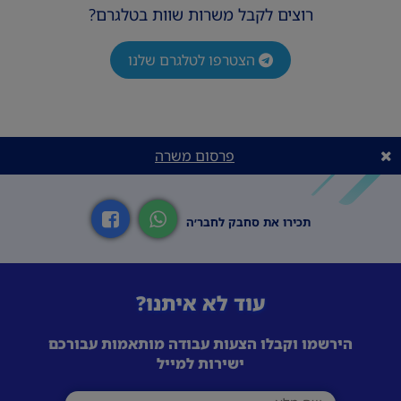
רוצים לקבל משרות שוות בטלגרם?
❣️זיקה לתחום האופנה \ סטיילינג - חובה. ❣️זמינות
למשרה מלאה, במשמרות בוקר בלבד ללא סופ"ש.
❣️יצירתיות ויכולת עבודה בצוות. ❣️חשיבה מסחרית
הצטרפו לטלגרם שלנו
וזיקה לאופנה. ❣️ יכולת עבודה פיזית.
פרסום משרה
תכירו את סחבק לחבר׳ה
עוד לא איתנו?
הירשמו וקבלו הצעות עבודה מותאמות עבורכם
ישירות למייל