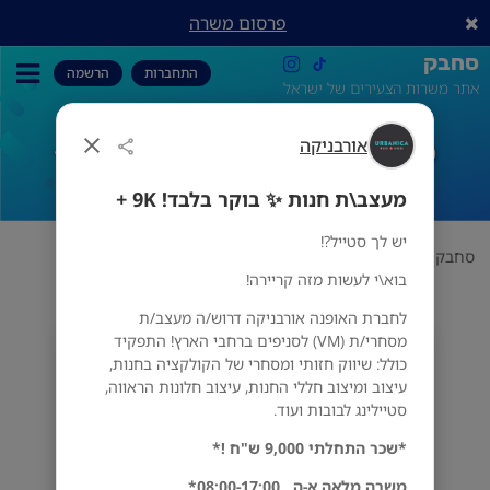
פרסום משרה
סחבק
התחברות
הרשמה
אתר משרות הצעירים של ישראל
אורבניקה
מעצב\ת חנות ✨ בוקר בלבד! 9K +
מעצב\ת חנות ✨ בוקר בלבד! 9K +
יש לך סטייל?!
סחבק
אופנה
אורבניקה
מעצב\ת חנות ✨ בוקר בלבד! 9K +
בוא\י לעשות מזה קריירה!
לחברת האופנה אורבניקה דרוש/ה מעצב/ת
מסחרי/ת (VM) לסניפים ברחבי הארץ! התפקיד
אורבניקה
כולל: שיווק חזותי ומסחרי של הקולקציה בחנות,
מס' אזורים
עיצוב ומיצוב חללי החנות, עיצוב חלונות הראווה,
סטיילינג לבובות ועוד.
*שכר התחלתי 9,000 ש"ח !*
משרה מלאה א-ה , 08:00-17:00*