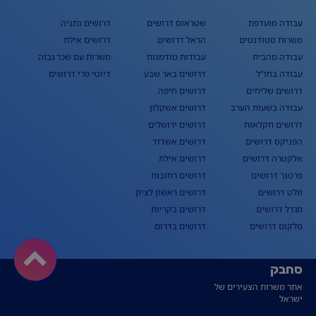
עבודה מועדפת
שטראוס דרושים
דרושים נתניה
משרות סטודנטים
הראל דרושים
דרושים אילת
עבודה מהבית
עבודות מזדמנות
משרות עם שכר גבוה
עבודה בחו"ל
דרושים באר שבע
דיוטי פרי דרושים
דרושים שליחים
דרושים חיפה
עבודה בשעות הערב
דרושים אשקלון
דרושים חקלאות
דרושים ירושלים
הפניקס דרושים
דרושים אשדוד
אלקטרה דרושים
דרושים אילת
פרטנר דרושים
דרושים רחובות
וולט דרושים
דרושים ראשון לציון
מגדל דרושים
דרושים בקריות
סלקום דרושים
דרושים בדרום
סחבק
אתר משרות הצעירים של
ישראל