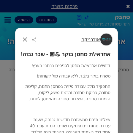
פרסום משרה
סחבק
התחברות
הרשמה
אתר משרות הצעירים של ישראל
אורבניקה
אחראי\ת מחסן בוקר 💪🏼 - שכר גבוה!
אחראי\ת מחסן בוקר 💪🏼 - שכר גבוה!
דרושים אחראי/ת מחסן לסניפים ברחבי הארץ!
סחבק
סדרנים
אורבניקה
אחראי\ת מחסן בוקר 💪🏼 - שכר גבוה!
משרת בוקר בלבד, ללא עבודה מול לקוחות!
התפקיד כולל: עבודה פיזית במחסן החנות, קליטת
סחורה, פריקת סחורה והרמת משא, ליקוט,
אורבניקה
הזמנות סחורה, השלמת סחורה מהמחסן לחנות.
מס' אזורים
אצלינו תיהנו ממשכורת חודשית גבוהה, שעות
עבודה נוחות וים פינוקים שווים! הנחת עובד 40
אחוז בכל רשתות הקבוצה, הטבות בימי הולדת