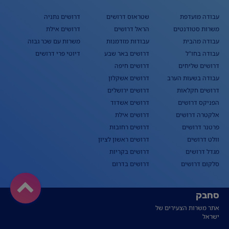
עבודה מועדפת
שטראוס דרושים
דרושים נתניה
משרות סטודנטים
הראל דרושים
דרושים אילת
עבודה מהבית
עבודות מזדמנות
משרות עם שכר גבוה
עבודה בחו"ל
דרושים באר שבע
דיוטי פרי דרושים
דרושים שליחים
דרושים חיפה
עבודה בשעות הערב
דרושים אשקלון
דרושים חקלאות
דרושים ירושלים
הפניקס דרושים
דרושים אשדוד
אלקטרה דרושים
דרושים אילת
פרטנר דרושים
דרושים רחובות
וולט דרושים
דרושים ראשון לציון
מגדל דרושים
דרושים בקריות
סלקום דרושים
דרושים בדרום
סחבק
אתר משרות הצעירים של
ישראל