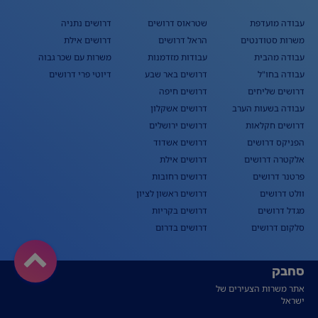
עבודה מועדפת
שטראוס דרושים
דרושים נתניה
משרות סטודנטים
הראל דרושים
דרושים אילת
עבודה מהבית
עבודות מזדמנות
משרות עם שכר גבוה
עבודה בחו"ל
דרושים באר שבע
דיוטי פרי דרושים
דרושים שליחים
דרושים חיפה
עבודה בשעות הערב
דרושים אשקלון
דרושים חקלאות
דרושים ירושלים
הפניקס דרושים
דרושים אשדוד
אלקטרה דרושים
דרושים אילת
פרטנר דרושים
דרושים רחובות
וולט דרושים
דרושים ראשון לציון
מגדל דרושים
דרושים בקריות
סלקום דרושים
דרושים בדרום
סחבק
אתר משרות הצעירים של
ישראל