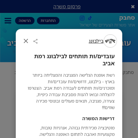
פרסום משרה
סחבק
התחברות
הרשמה
אתר משרות הצעירים של ישראל
בילבונג
עובדים/ות תותחים לבילבונג רמת אביב
עובדים/ות תותחים לבילבונג רמת
אביב
סחבק
אופנה
בילבונג
עובדים/ות תותחים לבילבונג רמת אביב
רשת אופנת הגלישה המגניבה והמצליחה ביותר
בארץ - בילבונג, דרושים/ות עובדים/ות
ומוכרנים/ות תותחים לעבודה רמת אביב. הצטרפו
להצלחה ובואו להנות מסביבת עבודה כיפית,
בילבונג
צעירה, מגניבה, תנאים מעולים ובונוסי מכירה
מס' אזורים
שווים!!!
דרישות המשרה
מוטיבציה מכירתית גבוהה, אנרגיות טובות,
מקצועיות ואהבה לתחום האופנה והגלישה.