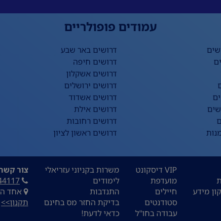
עמודים פופולריים
שים
דרושים באר שבע
ם
דרושים חיפה
דרושים אשקלון
דרושים ירושלים
ים
דרושים אשדוד
שים
דרושים אילת
ם
דרושים רחובות
נות
דרושים ראשון לציון
VIP דיסקונט
משרות בקניוני עזריאלי
צור קשר:
ת
מועדפת
לימודים
44117
ון מידע
חיילים
התנדבות
אחד העם 9, ת
סטודנטים
בדיקת החזר מס בחינם
תקנון>>
עבודה בחו"ל
כדאי לדעת!