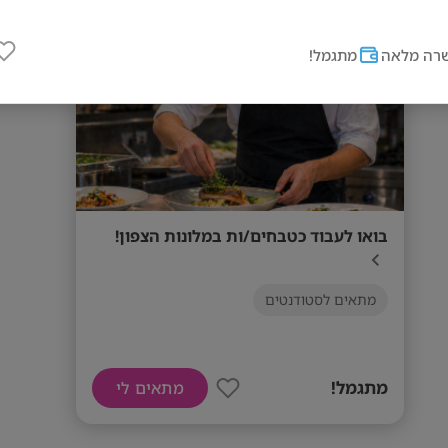
מס' אזורים
תנאי המשרה והטבות:
רה מלאה
מתגמל!
• נופשים שווים במחירים מוזלים, מתנות בחגים ו
• תנאים סוציאליים מעולים
• ארוחות חמות מסובסדות במלון
• סביבת עבודה מקצועית ותומכת והזדמנות אמית
לאורך זמן
בואו לעבוד כטבחים/ות במלונות הצפון!
זה הזמן להצטרף לרשת המלונות המובילה בישראל
מתאים לסטודנטים
איתנו!
דרישות המשרה
מה אנחנו מחפשים? • ניסיון קודם כטבח/ית או 
מתגמל!
מתאים לי
חובה • יכולת עבודה עצמאית ואחריות • שליטה 
נוספת – יתרון