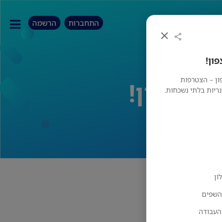
התחברות
הרשמה
ון!
ון – הצטרפות
 הצפון!
נריות בלתי נשכחות.
ון
השפים
העבודה