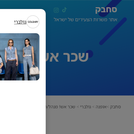
סחבק
אתר משרות הצעירים של ישראל
גולברי
שכר אש! מנהל/ת ס
סחבק
אופנה
גולברי
שכר אש! מנהל/ת סניף למותג האופנה GOLBARY!