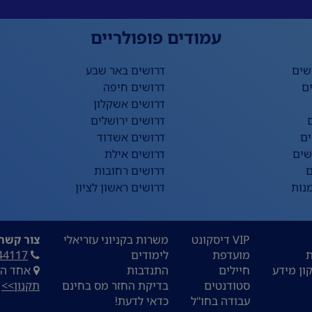
עמודים פופולריים
שים
דרושים באר שבע
ם
דרושים חיפה
דרושים אשקלון
דרושים ירושלים
ים
דרושים אשדוד
שים
דרושים אילת
ם
דרושים רחובות
נות
דרושים ראשון לציון
VIP דיסקונט
משרות בקניוני עזריאלי
צור קשר:
ת
מועדפת
לימודים
44117
ון מידע
חיילים
התנדבות
אחד העם 9, ת
סטודנטים
בדיקת החזר מס בחינם
תקנון>>
עבודה בחו"ל
כדאי לדעת!