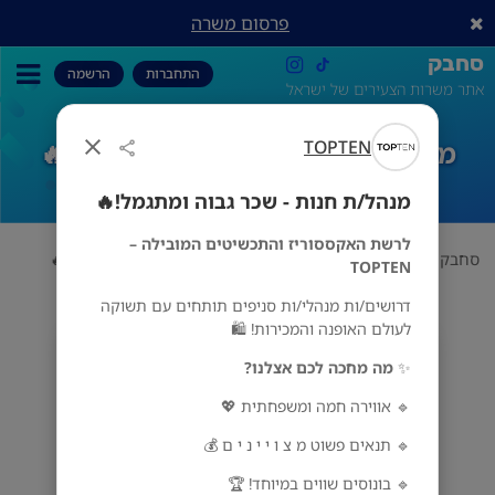
פרסום משרה
סחבק
התחברות
הרשמה
אתר משרות הצעירים של ישראל
TOPTEN
מנהל/ת חנות - שכר גבוה ומתגמל!🔥
מנהל/ת חנות - שכר גבוה ומתגמל!🔥
לרשת האקססוריז והתכשיטים המובילה –
סחבק
אופנה
TOPTEN
מנהל/ת חנות - שכר גבוה ומתגמל!🔥
TOPTEN
דרושים/ות מנהלי/ות סניפים תותחים עם תשוקה
לעולם האופנה והמכירות! 🛍️
TOPTEN
✨
מה מחכה לכם אצלנו?
הכל
🔹 אווירה חמה ומשפחתית 💖
🔹 תנאים פשוט מ צ ו י י נ י ם 💰
🔹 בונוסים שווים במיוחד! 🏆