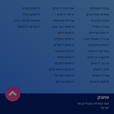
עבודה מועדפת
שטראוס דרושים
דרושים נתניה
משרות סטודנטים
הראל דרושים
דרושים אילת
עבודה מהבית
עבודות מזדמנות
משרות עם שכר גבוה
עבודה בחו"ל
דרושים באר שבע
דיוטי פרי דרושים
דרושים שליחים
דרושים חיפה
עבודה בשעות הערב
דרושים אשקלון
דרושים חקלאות
דרושים ירושלים
הפניקס דרושים
דרושים אשדוד
אלקטרה דרושים
דרושים אילת
פרטנר דרושים
דרושים רחובות
וולט דרושים
דרושים ראשון לציון
מגדל דרושים
דרושים בקריות
סלקום דרושים
דרושים בדרום
סחבק
אתר משרות הצעירים של
ישראל