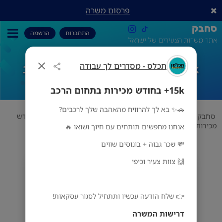
פרסום משרה
סחבק
התחברות
הרשמה
אתר משרות הצעירים של ישראל
15k+ בחודש מכירות בתחום הרכב
תכלס - מסדרים לך עבודה
15k+ בחודש מכירות בתחום הרכב
🚗✨ בא לך להרוויח מהאהבה שלך לרכבים?
סחבק
שירות לקוחות
תכלס - מסדרים לך עבודה
15k+ בחודש
מכירות בתחום הרכב
אנחנו מחפשים תותחים עם חיוך ושואו 🔥
💸 שכר גבוה + בונוסים שווים
🙌 צוות צעיר וכיפי
תכלס - מסדרים לך עבודה
מס' אזורים
👉 שלח הודעה עכשיו ותתחיל לסגור עסקאות!
דרישות המשרה