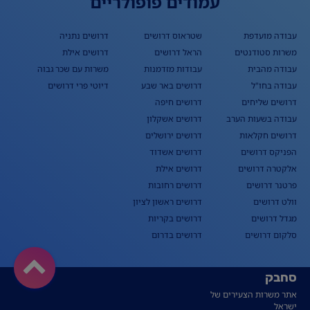
עמודים פופולריים
עבודה מועדפת
שטראוס דרושים
דרושים נתניה
משרות סטודנטים
הראל דרושים
דרושים אילת
עבודה מהבית
עבודות מזדמנות
משרות עם שכר גבוה
עבודה בחו"ל
דרושים באר שבע
דיוטי פרי דרושים
דרושים שליחים
דרושים חיפה
עבודה בשעות הערב
דרושים אשקלון
דרושים חקלאות
דרושים ירושלים
הפניקס דרושים
דרושים אשדוד
אלקטרה דרושים
דרושים אילת
פרטנר דרושים
דרושים רחובות
וולט דרושים
דרושים ראשון לציון
מגדל דרושים
דרושים בקריות
סלקום דרושים
דרושים בדרום
סחבק
אתר משרות הצעירים של
ישראל