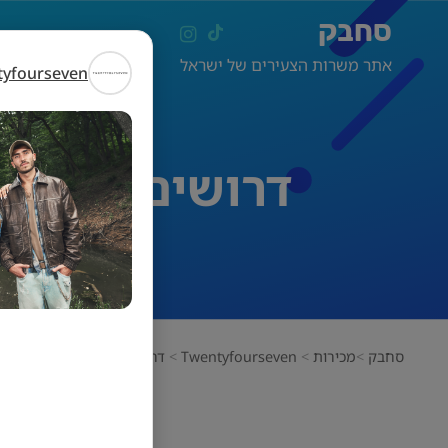
סחבק
אתר משרות הצעירים של ישראל
tyfourseven
דרושים/ות צוותי ניה
סחבק
מכירות
Twentyfourseven
דרושים/ות צוותי ניהול לרשת ENTYFOURSEV