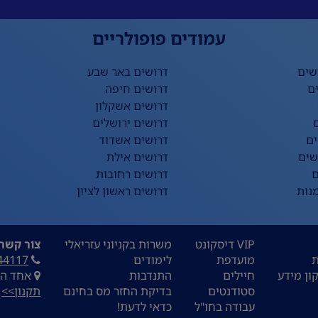
עמודים פופולריים
שים
דרושים באר שבע
ם
דרושים חיפה
דרושים אשקלון
דרושים ירושלים
ים
דרושים אשדוד
שים
דרושים אילת
ם
דרושים רחובות
נות
דרושים ראשון לציון
VIP דיסקונט
משרות בקניוני עזריאלי
צור קשר:
ת
מועדפת
לימודים
44117
ון מידע
חיילים
התנדבות
אחד העם 9, ת
סטודנטים
בדיקת החזר מס בחינם
תקנון>>
עבודה בחו"ל
כדאי לדעת!