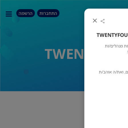
התחברות
הרשמה
Twenty Four Sev מגייסת מנהלים/ות
ם, ואת/ה אוהב/ת