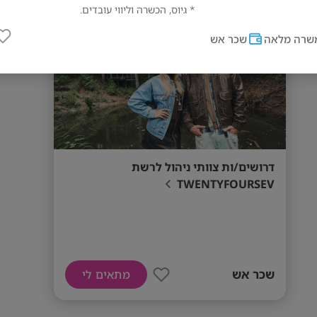
תל אביב-יפו
* גיוס, הכשרה וליווי עובדים.
שרה מלאה
שכר אש
העבודה בסניפי הרשת באזור תל אביב.
להגשת מועמדות – שלחו קורות חיים ונחז
דרישות המשרה
ניסיון קודם בניהול בתחום הקמעונאות – יתרון 
דרושים/ות צוותי ניהול לרשת
הובלה והנעת עובדים * תודעת שירות גבוהה ויחס
TWENTYFOURSEV
אחריות, יוזמה ויכולת עבודה בסביבה דינמית אנח
עבודה צעירה ואופנתית אפשרויות קידום והתפת
תנאים טובים למתאימים/ות עבודה במשרה מלא
שכר אש
מתאים לי