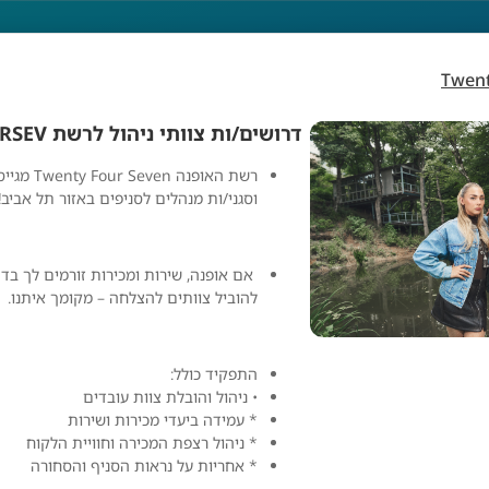
Twen
דרושים/ות צוותי ניהול לרשת TWENTYFOURSEV
רשת האופנה en
ול לרשת TWENTYFOURSEV
וסגני/ות מנהלים לסניפים באזור תל אביב!
אם אופנה, שירות ומכירות זורמים לך בד
להוביל צוותים להצלחה – מקומך איתנו.
התפקיד כולל:
TW
• ניהול והובלת צוות עובדים
* עמידה ביעדי מכירות ושירות
* ניהול רצפת המכירה וחוויית הלקוח
Twentyfourseven
* אחריות על נראות הסניף והסחורה