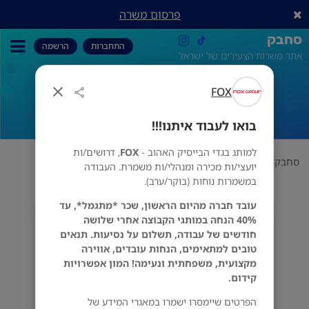
פרסום משרה
סחבק
התחברות
הרשמה
אתר משרות הצעירים של ישראל
FOX
בואו לעבוד איתנו!!!
בואו לעבוד איתנו!!!
למותג בגדי הבייסיק האהוב -
FOX
, דרושים/ות
סחבק
אופנה
FOX
בואו לעבוד איתנו!!!
יועצי/ות מכירה ומנהלי/ות משמרת. העבודה
במשמרות נוחות (בוקר/ערב).
עובד חברה מהיום הראשון, שכר *מתגמל*, עד
40% הנחה במותגי הקבוצה אחרי שלושה
FOX
חודשים של עבודה, תשלום על נסיעות. תנאים
מס' אזורים
טובים למתאימים, הנחות עובדים, אווירה
מקצועית, משפחתית ונעימה! המון אפשרויות
קידום.
הפרטים שיימסרו ישמרו במאגרי המידע של