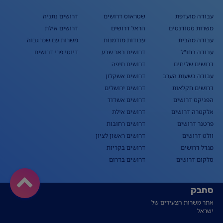
עבודה מועדפת
שטראוס דרושים
דרושים נתניה
משרות סטודנטים
הראל דרושים
דרושים אילת
עבודה מהבית
עבודות מזדמנות
משרות עם שכר גבוה
עבודה בחו"ל
דרושים באר שבע
דיוטי פרי דרושים
דרושים שליחים
דרושים חיפה
עבודה בשעות הערב
דרושים אשקלון
דרושים חקלאות
דרושים ירושלים
הפניקס דרושים
דרושים אשדוד
אלקטרה דרושים
דרושים אילת
פרטנר דרושים
דרושים רחובות
וולט דרושים
דרושים ראשון לציון
מגדל דרושים
דרושים בקריות
סלקום דרושים
דרושים בדרום
סחבק
אתר משרות הצעירים של
ישראל