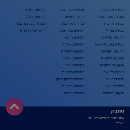
עבודה מועדפת
שטראוס דרושים
דרושים נתניה
משרות סטודנטים
הראל דרושים
דרושים אילת
עבודה מהבית
עבודות מזדמנות
משרות עם שכר גבוה
עבודה בחו"ל
דרושים באר שבע
דיוטי פרי דרושים
דרושים שליחים
דרושים חיפה
עבודה בשעות הערב
דרושים אשקלון
דרושים חקלאות
דרושים ירושלים
הפניקס דרושים
דרושים אשדוד
אלקטרה דרושים
דרושים אילת
פרטנר דרושים
דרושים רחובות
וולט דרושים
דרושים ראשון לציון
מגדל דרושים
דרושים בקריות
סלקום דרושים
דרושים בדרום
סחבק
אתר משרות הצעירים של
ישראל