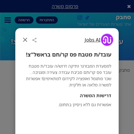
פרסום משרה
סחבק
התחברות
הרשמה
אתר משרות הצעירים של ישראל
Jobs AI
עובד/ת מטבח פס קר/חם בראשל"צ!
עובד/ת מטבח פס קר/חם בראשל"צ!
למסעדת המבורגר ותיקה דרוש/ה עובד/ת מטבח
סחבק
אוכל
Jobs AI
עובד/ת מטבח פס קר/חם בראשל"צ!
עובד פס קר/חם סביבת עבודה צעירה ומגניבה .
שכר מתגמל ואופציה לקידום למתאימים! אפשרות
למשרה מלאה או חלקית.
דרישות המשרה
Jobs AI
מס' אזורים
אפשרות גם ללא ניסיון בתחום.