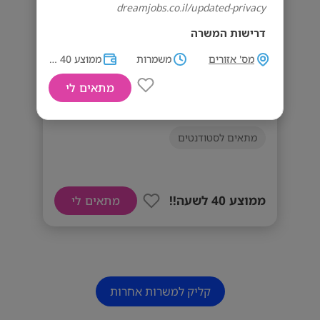
dreamjobs.co.il/updated-privacy
דרישות המשרה
אחריות, חריצות, אמינות
מס' אזורים
משמרות
ממוצע 40 לשעה!!
ניסיון קודם – יתרון משמעותי
מתאים לי
דרושים/ות סדרנים/ות ומורשי קופה
מתאים לסטודנטים
ממוצע 40 לשעה!!
מתאים לי
קליק למשרות אחרות