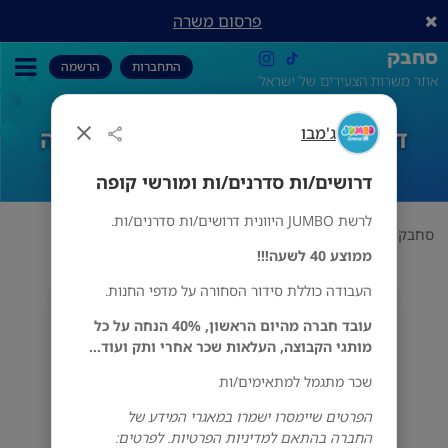
פרסום משרה
סחבק
התחברות
הרשמה
אתר משרות הצעירים של ישראל
ג'מבו
דרושים/ות סדרנים/ות ומורשי קופה
דרושים/ות סדרנים/ות ומורשי קופה
לרשת JUMBO היוונית דרושים/ות סדרנים/ות.
סחבק
לוגיסטיקה
ג'מבו
דרושים/ות סדרנים/ות ומורשי קופה
ממוצע 40 לשעה!!!
העבודה כוללת סידור הסחורה על מדפי החנות.
ג'מבו
עובד חברה מהיום הראשון, 40% הנחה על כל
מס' אזורים
מותגי הקבוצה, העלאות שכר אחרי ותק ועוד...
שכר מתגמל למתאימים/ות
הפרטים שיימסרו ישמרו במאגרי המידע של
החברה בהתאם למדיניות הפרטיות. לפרטים: