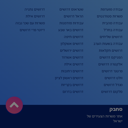
עבודה מועדפת
שטראוס דרושים
דרושים נתניה
משרות סטודנטים
הראל דרושים
דרושים אילת
עבודה מהבית
עבודות מזדמנות
משרות עם שכר גבוה
עבודה בחו"ל
דרושים באר שבע
דיוטי פרי דרושים
דרושים שליחים
דרושים חיפה
עבודה בשעות הערב
דרושים אשקלון
דרושים חקלאות
דרושים ירושלים
הפניקס דרושים
דרושים אשדוד
אלקטרה דרושים
דרושים אילת
פרטנר דרושים
דרושים רחובות
וולט דרושים
דרושים ראשון לציון
מגדל דרושים
דרושים בקריות
סלקום דרושים
דרושים בדרום
סחבק
אתר משרות הצעירים של
ישראל