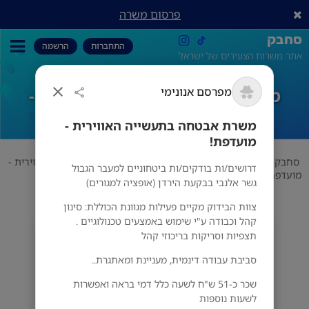
פרסום משרה
סחבק
התחברות
הרשמה
אתר משרות הצעירים של ישראל
מפרסם אנונימי
משרת אבטחה בתעשייה האווירית -
מועדפת!
משרת אבטחה בתעשייה האווירית -
מועדפת!
סחבק
אבטחה
שמירה ובטחון
משרת אבטחה בתעשייה האווירית -
דרושים/ות בודקים/ות ביטחוניים למעבר הגבול
מועדפת!
גשר אלנבי בבקעת הירדן (אופציה למגורים)
צוות הבידוק מקיים פעילות מגוונת הכוללת: סינון
קהל וכבודה ע"י שימוש באמצעים טכנולוגיים .
מפרסם אנונימי
תצפיות וסריקות בריכוזי קהל
מס' אזורים
סביבת עבודה דינמית, מעניינת ומאתגרת..
שכר כ-51 ש"ח לשעה כלל דמי בראה ואפשרות
לשעות נוספות