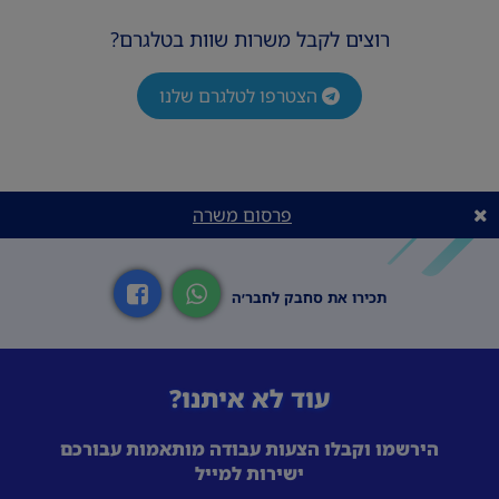
במוסד בטחוני צה"ל/ משטרה/ שב"ס. - עבר ללא
דופי. למתאימים /ות מובטחת עבודה בתנאים
רוצים לקבל משרות שוות בטלגרם?
מעולים מותנה במעבר סיווג בטחוני
הצטרפו לטלגרם שלנו
פרסום משרה
תכירו את סחבק לחבר׳ה
עוד לא איתנו?
הירשמו וקבלו הצעות עבודה מותאמות עבורכם
ישירות למייל