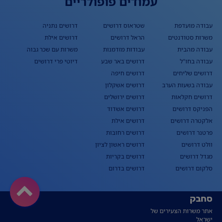
עמודים פופולריים
עבודה מועדפת
שטראוס דרושים
דרושים נתניה
משרות סטודנטים
הראל דרושים
דרושים אילת
עבודה מהבית
עבודות מזדמנות
משרות עם שכר גבוה
עבודה בחו"ל
דרושים באר שבע
דיוטי פרי דרושים
דרושים שליחים
דרושים חיפה
עבודה בשעות הערב
דרושים אשקלון
דרושים חקלאות
דרושים ירושלים
הפניקס דרושים
דרושים אשדוד
אלקטרה דרושים
דרושים אילת
פרטנר דרושים
דרושים רחובות
וולט דרושים
דרושים ראשון לציון
מגדל דרושים
דרושים בקריות
סלקום דרושים
דרושים בדרום
סחבק
אתר משרות הצעירים של
ישראל