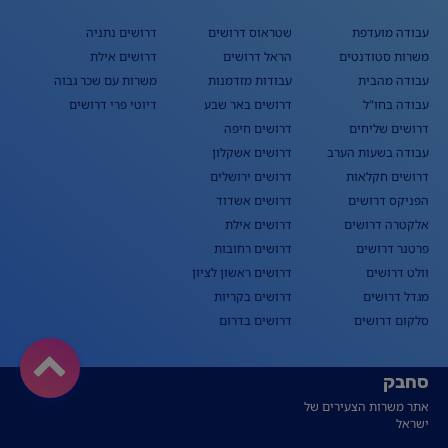
עבודה מועדפת
שטראוס דרושים
דרושים נתניה
משרות סטודנטים
הראל דרושים
דרושים אילת
עבודה מהבית
עבודות מזדמנות
משרות עם שכר גבוה
עבודה בחו"ל
דרושים באר שבע
דיוטי פרי דרושים
דרושים שליחים
דרושים חיפה
עבודה בשעות הערב
דרושים אשקלון
דרושים חקלאות
דרושים ירושלים
הפניקס דרושים
דרושים אשדוד
אלקטרה דרושים
דרושים אילת
פרטנר דרושים
דרושים רחובות
וולט דרושים
דרושים ראשון לציון
מגדל דרושים
דרושים בקריות
סלקום דרושים
דרושים בדרום
סחבק
אתר משרות הצעירים של
ישראל