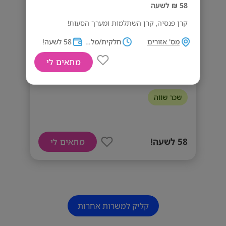
58 ₪ לשעה
קרן פנסיה, קרן השתלמות ומערך הסעות!
השתתפות בשכר לימודי אקדמאי על סך 2,000
מס' אזורים
חלקית/מלאה
58 לשעה!
₪ בשנה.
מתאים לי
בודקים לנמל אשדוד!
שכר שווה
דרישות:
• עבר ללא דופי
• שירות צבאי או לאומי מלא
58 לשעה!
מתאים לי
• 12 שנות לימוד/בגרות מלאה
• מותנה במעבר מס' שלבי מיון וקורס מקצועי
קליק למשרות אחרות
משרה זו פונה לנשים וגברים כאחד