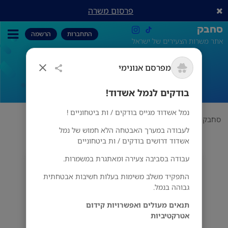
פרסום משרה
סחבק
התחברות
הרשמה
אתר משרות הצעירים של ישראל
מפרסם אנונימי
בודקים לנמל אשדוד!
בודקים לנמל אשדוד!
נמל אשדוד מגייס בודקים / ות ביטחוניים !
סחבק
אבטחה
יחידת אלון
בודקים לנמל אשדוד!
לעבודה במערך האבטחה הלא חמוש של נמל
אשדוד דרושים בודקים / ות ביטחוניים
עבודה בסביבה צעירה ומאתגרת במשמרות.
מפרסם אנונימי
מס' אזורים
התפקיד משלב משימות בעלות חשיבות אבטחתית
גבוהה בנמל.
תנאים מעולים ואפשרויות קידום
אטרקטיביות