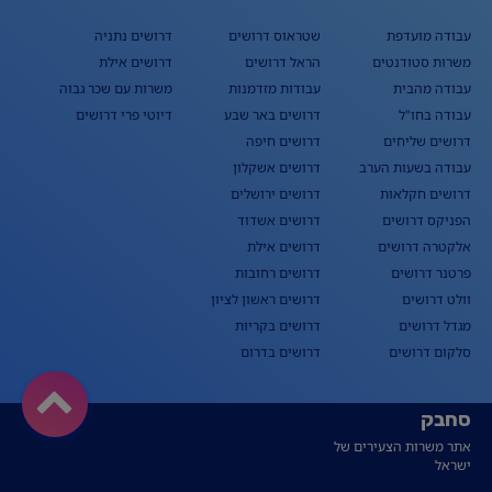
עבודה מועדפת
שטראוס דרושים
דרושים נתניה
משרות סטודנטים
הראל דרושים
דרושים אילת
עבודה מהבית
עבודות מזדמנות
משרות עם שכר גבוה
עבודה בחו"ל
דרושים באר שבע
דיוטי פרי דרושים
דרושים שליחים
דרושים חיפה
עבודה בשעות הערב
דרושים אשקלון
דרושים חקלאות
דרושים ירושלים
הפניקס דרושים
דרושים אשדוד
אלקטרה דרושים
דרושים אילת
פרטנר דרושים
דרושים רחובות
וולט דרושים
דרושים ראשון לציון
מגדל דרושים
דרושים בקריות
סלקום דרושים
דרושים בדרום
סחבק
אתר משרות הצעירים של
ישראל