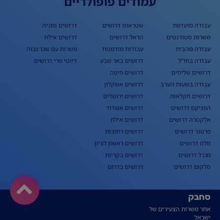
עמודים פופולריים
עבודה מועדפת
שטראוס דרושים
דרושים נתניה
משרות סטודנטים
הראל דרושים
דרושים אילת
עבודה מהבית
עבודות מזדמנות
משרות עם שכר גבוה
עבודה בחו"ל
דרושים באר שבע
דיוטי פרי דרושים
דרושים שליחים
דרושים חיפה
עבודה בשעות הערב
דרושים אשקלון
דרושים חקלאות
דרושים ירושלים
הפניקס דרושים
דרושים אשדוד
אלקטרה דרושים
דרושים אילת
פרטנר דרושים
דרושים רחובות
וולט דרושים
דרושים ראשון לציון
מגדל דרושים
דרושים בקריות
סלקום דרושים
דרושים בדרום
סחבק
אתר משרות הצעירים של
ישראל