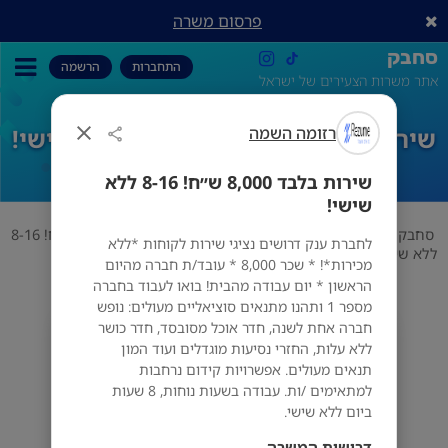
פרסום משרה
סחבק
התחברות
הרשמה
אתר משרות הצעירים של ישראל
שירות בלבד 8,000 ש״ח! 8-16 ללא שישי!
רזומה השמה
שירות בלבד 8,000 ש״ח! 8-16 ללא
שישי!
סחבק
שירות לקוחות
רזומה השמה
שירות בלבד 8,000 ש״ח! 8-16
לחברת ענק דרושים נציגי שירות לקוחות *ללא
ללא שישי!
מכירות*! * שכר 8,000 * עובד/ת חברה מהיום
הראשון * יום עבודה מהבית! בואו לעבוד בחברה
מספר 1 ותהנו מתנאים סוציאליים מעולים: נופש
חברה אחת לשנה, חדר אוכל מסובסד, חדר כושר
רזומה השמה
ללא עלות, החזרי נסיעות מוגדלים ועוד המון
מס' אזורים
תנאים מעולים. אפשרויות קידום נרחבות
למתאימים /ות. עבודה בשעות נוחות, 8 שעות
ביום ללא שישי.
דרישות המשרה