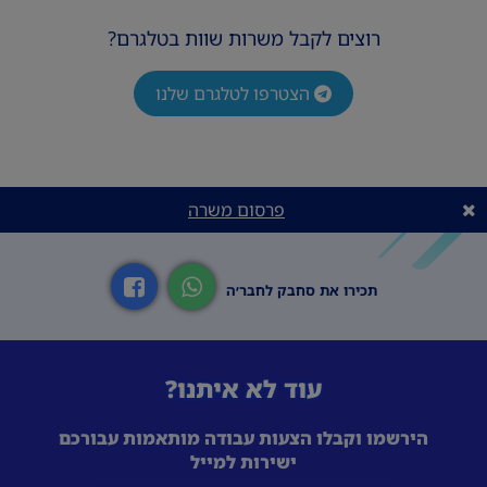
✨ תודעת שירות גבוהה ויחסי אנוש טובים ✨
רוצים לקבל משרות שוות בטלגרם?
יכולת עבודה בצוות ✨ ניסיון קודם בתפקידי
שירות/מכירה ואהבה לתחום האופנה - יתרון.
הצטרפו לטלגרם שלנו
פרסום משרה
תכירו את סחבק לחבר׳ה
עוד לא איתנו?
הירשמו וקבלו הצעות עבודה מותאמות עבורכם
ישירות למייל