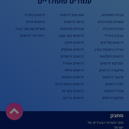
עמודים פופולריים
עבודה מועדפת
שטראוס דרושים
דרושים נתניה
משרות סטודנטים
הראל דרושים
דרושים אילת
עבודה מהבית
עבודות מזדמנות
משרות עם שכר גבוה
עבודה בחו"ל
דרושים באר שבע
דיוטי פרי דרושים
דרושים שליחים
דרושים חיפה
עבודה בשעות הערב
דרושים אשקלון
דרושים חקלאות
דרושים ירושלים
הפניקס דרושים
דרושים אשדוד
אלקטרה דרושים
דרושים אילת
פרטנר דרושים
דרושים רחובות
וולט דרושים
דרושים ראשון לציון
מגדל דרושים
דרושים בקריות
סלקום דרושים
דרושים בדרום
סחבק
אתר משרות הצעירים של
ישראל