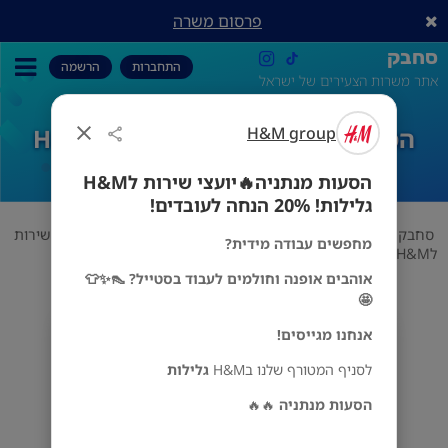
פרסום משרה
סחבק
התחברות
הרשמה
אתר משרות הצעירים של ישראל
H&M group
הסעות מנתניה🔥יועצי שירות לH&M
גלילות! 20% הנחה לעובדים!
הסעות מנתניה🔥יועצי שירות לH&M
גלילות! 20% הנחה לעובדים!
סחבק
משרות כלליות
H&M group
הסעות מנתניה🔥יועצי שירות
מחפשים עבודה מידית?
לH&M גלילות! 20% הנחה לעובדים!
אוהבים אופנה וחולמים לעבוד בסטייל? 👠✨👕
🤩
אנחנו מגייסים!
H&M group
מס' אזורים
לסניף המטורף שלנו בH&M
גלילות
הסעות מנתניה
🔥🔥