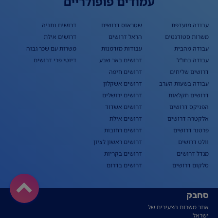
עמודים פופולריים
עבודה מועדפת
שטראוס דרושים
דרושים נתניה
משרות סטודנטים
הראל דרושים
דרושים אילת
עבודה מהבית
עבודות מזדמנות
משרות עם שכר גבוה
עבודה בחו"ל
דרושים באר שבע
דיוטי פרי דרושים
דרושים שליחים
דרושים חיפה
עבודה בשעות הערב
דרושים אשקלון
דרושים חקלאות
דרושים ירושלים
הפניקס דרושים
דרושים אשדוד
אלקטרה דרושים
דרושים אילת
פרטנר דרושים
דרושים רחובות
וולט דרושים
דרושים ראשון לציון
מגדל דרושים
דרושים בקריות
סלקום דרושים
דרושים בדרום
סחבק
אתר משרות הצעירים של
ישראל