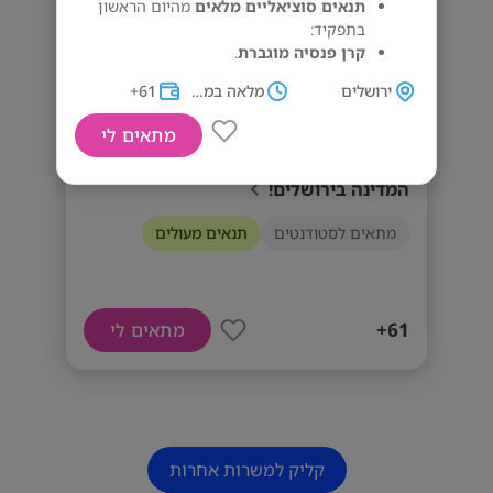
תנאים סוציאליים מלאים
מהיום הראשון
בתפקיד:
קרן פנסיה מוגברת
.
קרן השתלמות אישית
.
ירושלים
מלאה במשמרות
61+
ארוחות
– ללא עלות!
ביגוד וציוד ברמה הגבוהה ביותר
.
מתאים לי
ימי גיבוש
– כדי שיהיה גם כיף בעבודה!
עבודה עם תנאים מעולים במשרד מבקר
המדינה בירושלים!
דרישות המשרה
מתאים לסטודנטים
תנאים מעולים
- שירות צבאי מלא. - רובאי 03 ומעלה. - תעודת
לוחם - 12 שנות לימוד.
61+
מתאים לי
קליק למשרות אחרות