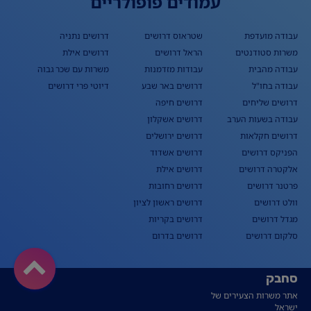
עמודים פופולריים
עבודה מועדפת
שטראוס דרושים
דרושים נתניה
משרות סטודנטים
הראל דרושים
דרושים אילת
עבודה מהבית
עבודות מזדמנות
משרות עם שכר גבוה
עבודה בחו"ל
דרושים באר שבע
דיוטי פרי דרושים
דרושים שליחים
דרושים חיפה
עבודה בשעות הערב
דרושים אשקלון
דרושים חקלאות
דרושים ירושלים
הפניקס דרושים
דרושים אשדוד
אלקטרה דרושים
דרושים אילת
פרטנר דרושים
דרושים רחובות
וולט דרושים
דרושים ראשון לציון
מגדל דרושים
דרושים בקריות
סלקום דרושים
דרושים בדרום
סחבק
אתר משרות הצעירים של
ישראל