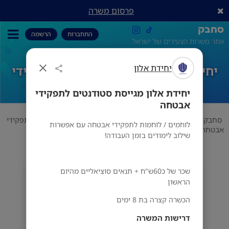
פרסום משרה
סחבק
התחברות
הרשמה
אתר משרות הצעירים של ישראל
יחידת אלון
יחידת אלון מגייסת סטודנטים לתפקידי
אבטחה
יחידת אלון מגייסת סטודנטים לתפקידי
אבטחה
סחבק
אבטחה
יחידת אלון
יחידת אלון מגייסת סטודנטים לתפקידי
לוחמים / לוחמות לתפקידי אבטחה עם אפשרות
אבטחה
שילוב לימודים בזמן העבודה!
שכר של כ60ש"ח + תנאים סוציאליים מהיום
יחידת אלון
הראשון
מס' אזורים
הכשרה קצרה בת 8 ימים
דרישות המשרה