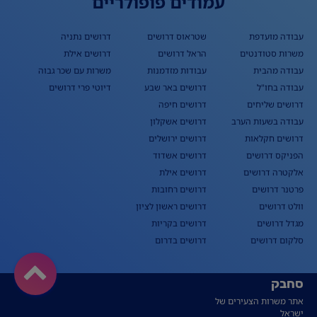
עמודים פופולריים
עבודה מועדפת
שטראוס דרושים
דרושים נתניה
משרות סטודנטים
הראל דרושים
דרושים אילת
עבודה מהבית
עבודות מזדמנות
משרות עם שכר גבוה
עבודה בחו"ל
דרושים באר שבע
דיוטי פרי דרושים
דרושים שליחים
דרושים חיפה
עבודה בשעות הערב
דרושים אשקלון
דרושים חקלאות
דרושים ירושלים
הפניקס דרושים
דרושים אשדוד
אלקטרה דרושים
דרושים אילת
פרטנר דרושים
דרושים רחובות
וולט דרושים
דרושים ראשון לציון
מגדל דרושים
דרושים בקריות
סלקום דרושים
דרושים בדרום
סחבק
אתר משרות הצעירים של
ישראל