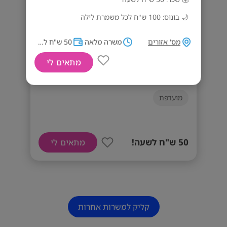
🌙 בונוס: 100 ש"ח לכל משמרת לילה
⭐ תנאים מעולים למתאימים/ות
מס' אזורים
משרה מלאה
50 ש"ח לשעה!
🏨 עבודה בסביבה מקצועית, יציבה ומלאת עניין
מתאים לי
50 ש"ח לשעה! קב"טים לישרוטל מרכז!
✨ מוכר כעבודה מועדפת לחיילים/ות
מועדפת
משוחררים/ות
דרישות המשרה
שירות צבאי מלא
50 ש"ח לשעה!
מתאים לי
רובאי 03 ומעלה -
יתרון!
אנגלית -
חובה!
קליק למשרות אחרות