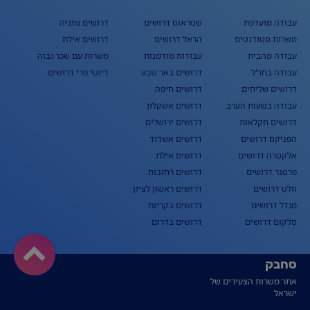
עבודה מועדפת
שטראוס דרושים
דרושים נתניה
משרות סטודנטים
הראל דרושים
דרושים אילת
עבודה מהבית
עבודות מזדמנות
משרות עם שכר גבוה
עבודה בחו"ל
דרושים באר שבע
דיוטי פרי דרושים
דרושים שליחים
דרושים חיפה
עבודה בשעות הערב
דרושים אשקלון
דרושים חקלאות
דרושים ירושלים
הפניקס דרושים
דרושים אשדוד
אלקטרה דרושים
דרושים אילת
פרטנר דרושים
דרושים רחובות
וולט דרושים
דרושים ראשון לציון
מגדל דרושים
דרושים בקריות
סלקום דרושים
דרושים בדרום
סחבק
אתר משרות הצעירים של
ישראל