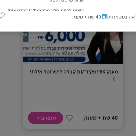
מס' אזורים
רוצים להיות חלק מהקסם? זו ההזדמנות!
אה במשמרות
40 שח + מענק
דרישות המשרה
הופעה ייצוגית. תודעת שירות גבוהה. יכולת מכיר
בתנאי לחץ. כושר ביטוי. אמינות. אחריות ומחוייבו
לעבודה בסופי שבוע וחגים. התחייבות לחצי שנת
מענק 6K!! פקידי/ות קבלה לישרוטל אילת!
40 שח + מענק
מתאים לי