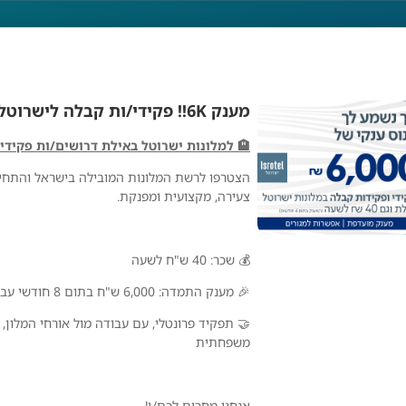
מענק 6K!! פקידי/ות קבלה לישרוטל אילת!
🏨 למלונות ישרוטל באילת דרושים/ות פקידי/
הצטרפו לרשת המלונות המובילה בישראל והתחיל
צעירה, מקצועית ומפנקת.
💰 שכר: 40 ש"ח לשעה
🎉 מענק התמדה: 6,000 ש"ח בתום 8 חודשי עבודה
🤝 תפקיד פרונטלי, עם עבודה מול אורחי המלון, ש
משפחתית
ישרוטל
אנחנו מחכים לכם/ן!