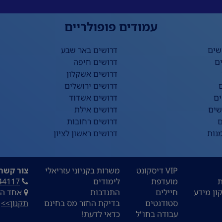
עמודים פופולריים
שים
דרושים באר שבע
ם
דרושים חיפה
דרושים אשקלון
דרושים ירושלים
ים
דרושים אשדוד
שים
דרושים אילת
ם
דרושים רחובות
נות
דרושים ראשון לציון
VIP דיסקונט
משרות בקניוני עזריאלי
צור קשר:
ת
מועדפת
לימודים
44117
ון מידע
חיילים
התנדבות
אחד העם 9, ת
סטודנטים
בדיקת החזר מס בחינם
תקנון>>
עבודה בחו"ל
כדאי לדעת!