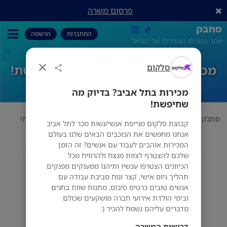
פרסום משרה
סחבק
התחברות
הרשמה
אתר משרות הצעירים של ישראל
סלקום
מכירות בתל אביב? בדיוק מה שחיפשת!
מכירות בתל אביב? בדיוק מה
שחיפשת!
סחבק
הדרכה
סלקום
מכירות בתל אביב? בדיוק מה שחיפשת!
קבוצת סלקום מגייסת אנשי/נשות מכר לתל אביב
אנחנו מחפשים את הכוכבים הבאים שלנו בעולם
המכירות אוהבים לעבוד עם אנשים? זה הזמן
שלכם להצטרף לצוות מנצח ולהרוויח מכל
סלקום
הכיוונים הצטרפו עכשיו ותיהנו ממענקים מפנקים
מס' אזורים
תהליך גיוס אישי, קצר ונוח סביבת עבודה עם
אנשים טובים כרטיס סיבוס, מתנות שוות בחגים
ובימי הולדת אירועי חברה מושקעים שכולם
מדברים עליהם נשמח להכיר (:
דרישות המשרה