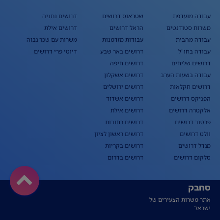
עבודה מועדפת
שטראוס דרושים
דרושים נתניה
משרות סטודנטים
הראל דרושים
דרושים אילת
עבודה מהבית
עבודות מזדמנות
משרות עם שכר גבוה
עבודה בחו"ל
דרושים באר שבע
דיוטי פרי דרושים
דרושים שליחים
דרושים חיפה
עבודה בשעות הערב
דרושים אשקלון
דרושים חקלאות
דרושים ירושלים
הפניקס דרושים
דרושים אשדוד
אלקטרה דרושים
דרושים אילת
פרטנר דרושים
דרושים רחובות
וולט דרושים
דרושים ראשון לציון
מגדל דרושים
דרושים בקריות
סלקום דרושים
דרושים בדרום
סחבק
אתר משרות הצעירים של
ישראל