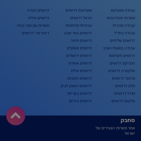
עבודה מועדפת
שטראוס דרושים
דרושים נתניה
משרות סטודנטים
הראל דרושים
דרושים אילת
עבודה מהבית
עבודות מזדמנות
משרות עם שכר גבוה
עבודה בחו"ל
דרושים באר שבע
דיוטי פרי דרושים
דרושים שליחים
דרושים חיפה
עבודה בשעות הערב
דרושים אשקלון
דרושים חקלאות
דרושים ירושלים
הפניקס דרושים
דרושים אשדוד
אלקטרה דרושים
דרושים אילת
פרטנר דרושים
דרושים רחובות
וולט דרושים
דרושים ראשון לציון
מגדל דרושים
דרושים בקריות
סלקום דרושים
דרושים בדרום
סחבק
אתר משרות הצעירים של
ישראל