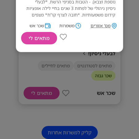
נוספת וצבא). - הטבות בסניפי הרשת. *לבעלי
ניסיון ניהולי של לפחות 3 שנים בחיי לילה אופציות
קידום משמעותיות. *חובה לצרף קו"ח* מצפים
לקראתכם :)
מס' אזורים
משמרות
שכר אש
דרישות המשרה
מתאים לי
- עבודה בשעות שבת וחג, ערב ולילה מאוחרות -
שכר טוב אחמ"שים/ות לרשת לינקולן!
*חובה*. - הגעה וחזרה עצמאית בזמנים שאין
לבעלי ניסיון!
תחבורה ציבורית.
מתאים לסטודנטים
מתאים לחיילים
שכר גבוה
שכר אש
מתאים לי
קליק למשרות אחרות