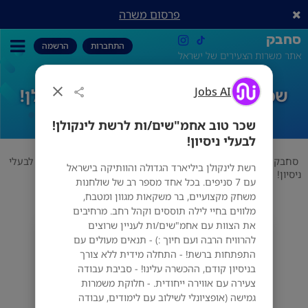
פרסום משרה
סחבק
התחברות
הרשמה
אתר משרות הצעירים של ישראל
Jobs AI
שכר טוב אחמ"שים/ות לרשת לינקולן!
לבעלי ניסיון!
שכר טוב אחמ"שים/ות לרשת לינקולן!
לבעלי ניסיון!
סחבק
אוכל
Jobs AI
שכר טוב אחמ"שים/ות לרשת לינקולן! לבעלי
רשת לינקולן ביליארד הגדולה והוותיקה בישראל
ניסיון!
עם 7 סניפים. בכל אחד מספר רב של שולחנות
משחק מקצועיים, בר משקאות מגוון ומטבח,
מלווים בחיי לילה תוססים וקהל רחב. מרחיבים
את הצוות עם אחמ"שים/ות לעניין שרוצים
Jobs AI
להרוויח הרבה ועם חיוך :) - תנאים מעולים עם
מס' אזורים
התפתחות ברשת! - התחלה מידית ללא צורך
בניסיון קודם, ההכשרה עלינו! - סביבת עבודה
צעירה עם אווירה ייחודית. - חלוקת משמרות
גמישה (אופציונלי לשילוב עם לימודים, עבודה