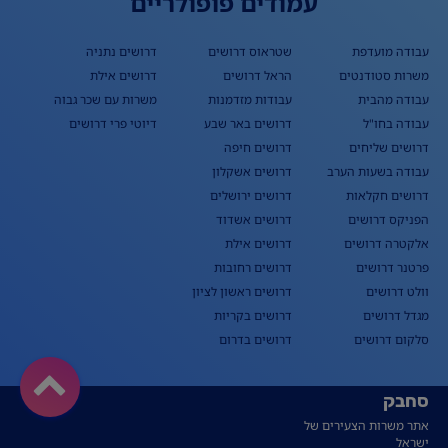
עמודים פופולריים
עבודה מועדפת
שטראוס דרושים
דרושים נתניה
משרות סטודנטים
הראל דרושים
דרושים אילת
עבודה מהבית
עבודות מזדמנות
משרות עם שכר גבוה
עבודה בחו"ל
דרושים באר שבע
דיוטי פרי דרושים
דרושים שליחים
דרושים חיפה
עבודה בשעות הערב
דרושים אשקלון
דרושים חקלאות
דרושים ירושלים
הפניקס דרושים
דרושים אשדוד
אלקטרה דרושים
דרושים אילת
פרטנר דרושים
דרושים רחובות
וולט דרושים
דרושים ראשון לציון
מגדל דרושים
דרושים בקריות
סלקום דרושים
דרושים בדרום
סחבק
אתר משרות הצעירים של
ישראל