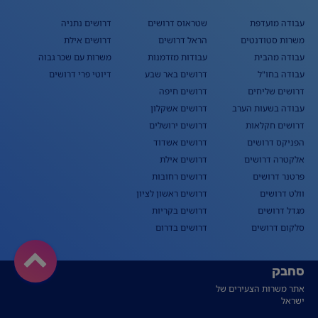
עבודה מועדפת
שטראוס דרושים
דרושים נתניה
משרות סטודנטים
הראל דרושים
דרושים אילת
עבודה מהבית
עבודות מזדמנות
משרות עם שכר גבוה
עבודה בחו"ל
דרושים באר שבע
דיוטי פרי דרושים
דרושים שליחים
דרושים חיפה
עבודה בשעות הערב
דרושים אשקלון
דרושים חקלאות
דרושים ירושלים
הפניקס דרושים
דרושים אשדוד
אלקטרה דרושים
דרושים אילת
פרטנר דרושים
דרושים רחובות
וולט דרושים
דרושים ראשון לציון
מגדל דרושים
דרושים בקריות
סלקום דרושים
דרושים בדרום
סחבק
אתר משרות הצעירים של
ישראל