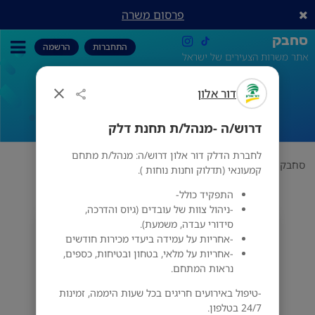
פרסום משרה
סחבק
התחברות
הרשמה
אתר משרות הצעירים של ישראל
דור אלון
דרוש/ה -מנהל/ת תחנת דלק
דרוש/ה -מנהל/ת תחנת דלק
לחברת הדלק דור אלון דרוש/ה: מנהל/ת מתחם
סחבק
מועדפת
דור אלון
דרוש/ה -מנהל/ת תחנת דלק
קמעונאי (תדלוק וחנות נוחות ).
התפקיד כולל-
-ניהול צוות של עובדים (גיוס והדרכה,
סידורי עבדה, משמעת).
דור אלון
-אחריות על עמידה ביעדי מכירות חודשים
מס' אזורים
-אחריות על מלאי, בטחון ובטיחות, כספים,
נראות המתחם.
-טיפול באירועים חריגים בכל שעות היממה, זמינות
24/7 בטלפון.