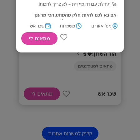
🚀 תחילת עבודה מיידית – לא צריך לחכות!
אם בא לכם להיות חלק מהמותג הכי מרענן
בארץ – שלחו קו"ח עכשיו! 📩
מס' אזורים
משמרות
שכר אש
דרישות המשרה
מתאים לי
תחילת עבודה מיידית.
ברמנים/ אח"משים לrebar רמת השרון/
הוד השרון!🍓🥤
מתאים לסטודנטים
שכר אש
מתאים לי
קליק למשרות אחרות