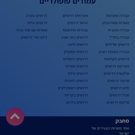
עמודים פופולריים
עבודה מועדפת
שטראוס דרושים
דרושים נתניה
משרות סטודנטים
הראל דרושים
דרושים אילת
עבודה מהבית
עבודות מזדמנות
משרות עם שכר גבוה
עבודה בחו"ל
דרושים באר שבע
דיוטי פרי דרושים
דרושים שליחים
דרושים חיפה
עבודה בשעות הערב
דרושים אשקלון
דרושים חקלאות
דרושים ירושלים
הפניקס דרושים
דרושים אשדוד
אלקטרה דרושים
דרושים אילת
פרטנר דרושים
דרושים רחובות
וולט דרושים
דרושים ראשון לציון
מגדל דרושים
דרושים בקריות
סלקום דרושים
דרושים בדרום
סחבק
אתר משרות הצעירים של
ישראל