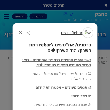
פרסום משרה
סחבק
התחברות
הרשמה
אתר משרות הצעירים של ישראל
Rebar - רשת
ברמנים/ אח"משים לrebar רמת השרון/
הוד השרון!🍓🥤
ברמנים/ אח"משים לrebar רמת
השרון/ הוד השרון!🍓🥤
סחבק
משרות שוות
Rebar - רשת
ברמנים/ אח"משים לrebar
רשת rebar מחפשת ברמנים ואחמשים – בואו
רמת השרון/ הוד השרון!🍓🥤
לעבוד באווירה שייקית במיוחד! 🍓🥤
😃 חייכנים? שירותיים? אנרגטיים? זה הזמן
להצטרף אלינו!
Rebar - רשת
💰 תנאים מעולים + אפשרויות קידום!
מס' אזורים
💸 שכר גבוה!!
🎉 עבודה בסביבה צעירה, כיפית ודינמית!