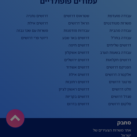
עמודים פופולריים
עבודה מועדפת
שטראוס דרושים
דרושים נתניה
משרות סטודנטים
הראל דרושים
דרושים אילת
עבודה מהבית
עבודות מזדמנות
משרות עם שכר גבוה
עבודה בחו"ל
דרושים באר שבע
דיוטי פרי דרושים
דרושים שליחים
דרושים חיפה
עבודה בשעות הערב
דרושים אשקלון
דרושים חקלאות
דרושים ירושלים
הפניקס דרושים
דרושים אשדוד
אלקטרה דרושים
דרושים אילת
פרטנר דרושים
דרושים רחובות
וולט דרושים
דרושים ראשון לציון
מגדל דרושים
דרושים בקריות
סלקום דרושים
דרושים בדרום
סחבק
אתר משרות הצעירים של
ישראל