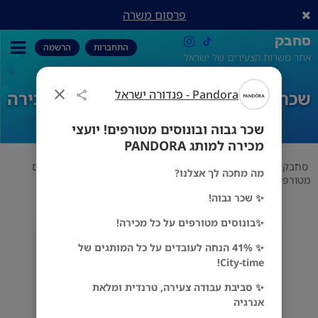
פרסום משרה
סחבק
התחברות
הרשמה
אתר משרות הצעירים של ישראל
Pandora - פנדורה ישראל
שכר גבוה ובונוסים מטורפים! יועצי מכירה
למותג PANDORA
שכר גבוה ובונוסים מטורפים! יועצי
מכירה למותג PANDORA
סחבק
מכירות
Pandora - פנדורה ישראל
שכר גבוה ובונוסים
מה מחכה לך אצלנו?
מטורפים! יועצי מכירה למותג PANDORA
✨ שכר גבוה!
✨בונוסים מטורפים על כל מכירה!
Pandora - פנדורה ישראל
✨ 41% הנחה לעובדים על כל המותגים של
מס' אזורים
City-time!
✨ סביבת עבודה צעירה, טרנדית ומלאת
אנרגיה