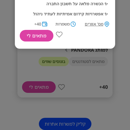
✨ הכשרה מלאה על חשבון החברה
✨ אפשרויות קידום אמיתיות לעתיד ניהול
מס' אזורים
דרישות המשרה
משמרות
40+
✅ ניסיון במכירות – יתרון
מתאים לי
שכר גבוה ובונוסים מטורפים! יועצי מכירה
✅ תודעת שירות גבוהה
למותג PANDORA
✅ הופעה ייצוגית ואחריות אישית
מתאים לסטודנטים
בונוסים שווים
✅ זמינות לעבודה במשמרות
40+
מתאים לי
קליק למשרות אחרות