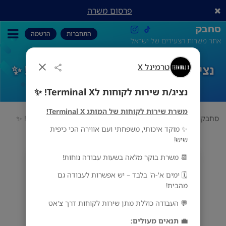
פרסום משרה
סחבק
התחברות
הרשמה
אתר משרות הצעירים של ישראל
טרמינל X
נציג/ת שירות לקוחות לTerminal X! ✨
נציג/ת שירות לקוחות לTerminal X! ✨
משרת שירות לקוחות של המותג Terminal X!
סחבק
אופנה
טרמינל X
נציג/ת שירות לקוחות לTerminal X! ✨
✨ מוקד איכותי, משפחתי ועם אווירה הכי כיפית
שיש!
📆 משרת בוקר מלאה בשעות עבודה נוחות!
טרמינל X
מס' אזורים
🗓 ימים א'-ה' בלבד – יש אפשרות לעבודה גם
מהבית!
💬 העבודה כוללת מתן שירות לקוחות דרך צ'אט
💼 תנאים מעולים: