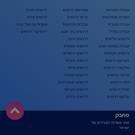
עבודה מועדפת
שטראוס דרושים
דרושים נתניה
משרות סטודנטים
הראל דרושים
דרושים אילת
עבודה מהבית
עבודות מזדמנות
משרות עם שכר גבוה
עבודה בחו"ל
דרושים באר שבע
דיוטי פרי דרושים
דרושים שליחים
דרושים חיפה
עבודה בשעות הערב
דרושים אשקלון
דרושים חקלאות
דרושים ירושלים
הפניקס דרושים
דרושים אשדוד
אלקטרה דרושים
דרושים אילת
פרטנר דרושים
דרושים רחובות
וולט דרושים
דרושים ראשון לציון
מגדל דרושים
דרושים בקריות
סלקום דרושים
דרושים בדרום
סחבק
אתר משרות הצעירים של
ישראל