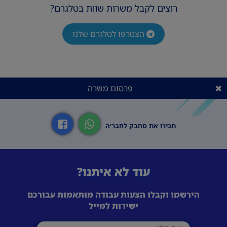
רוצים לקבל משרות שוות בטלגרם?
אם את/ה מחפש/ת עבודה בסביבה דינמית,
משפחתית ובאווירה מעולה – זה המקום בשבילך!
הצטרפו לטלגרם שלנו
אחרי צבא!
משרה מלאה א-ה (גמישות בשעות!)
פרסום משרה
תכירו את סחבק לחבר׳ה
עוד לא איתנו?
הירשמו וקבלו הצעות עבודה מותאמות עבורכם
ישירות למייל